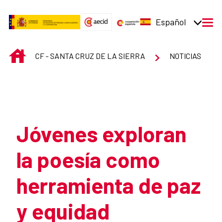
Saltar al contenido principal
Español
men
INICIO
CF - SANTA CRUZ DE LA SIERRA
NOTICIAS
Atrás
Jóvenes exploran
la poesía como
herramienta de paz
y equidad