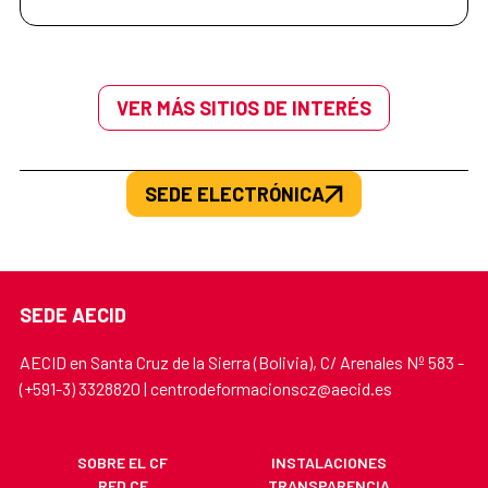
VER MÁS SITIOS DE INTERÉS
SEDE ELECTRÓNICA
SEDE AECID
AECID en Santa Cruz de la Sierra (Bolivia), C/ Arenales Nº 583 -
(+591-3) 3328820 | centrodeformacionscz@aecid.es
SOBRE EL CF
INSTALACIONES
RED CF
TRANSPARENCIA