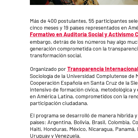
Más de 400 postulantes, 55 participantes sele
Contenido de la noticia
cinco meses y 19 países representados en Améri
Formativo en Auditoría Social y Activismo 
embargo, detrás de los números hay algo much
generación comprometida con la transparencia
transformación social.
Organizado por
Transparencia Internaciona
Sociología de la Universidad Complutense de M
Cooperación Española en Santa Cruz de la Sier
intensivo de formación cívica, metodológica y 
en América Latina, comprometidos con la rendi
participación ciudadana.
El programa se desarrolló de manera híbrida y 
países: Argentina, Bolivia, Brasil, Colombia, 
Haití, Honduras, México, Nicaragua, Panamá,
Uruguay y Venezuela.