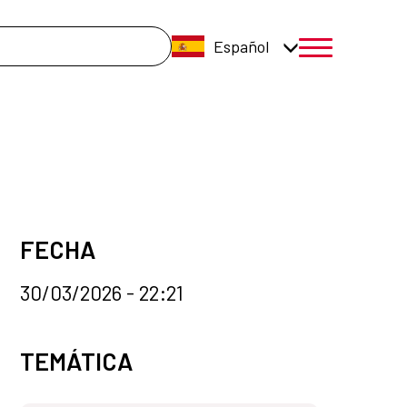
úsqueda
Español
menú móvil a
FECHA
30/03/2026 - 22:21
Categorías de la noticia
TEMÁTICA