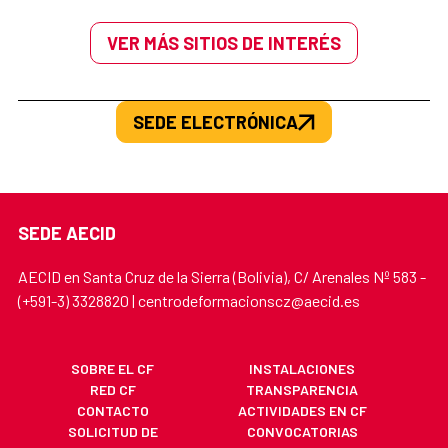
VER MÁS SITIOS DE INTERÉS
SEDE ELECTRÓNICA
SEDE AECID
AECID en Santa Cruz de la Sierra (Bolivia), C/ Arenales Nº 583 -
(+591-3) 3328820 | centrodeformacionscz@aecid.es
SOBRE EL CF
INSTALACIONES
RED CF
TRANSPARENCIA
CONTACTO
ACTIVIDADES EN CF
SOLICITUD DE
CONVOCATORIAS