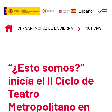
Saltar al contenido principal
Español
men
INICIO
CF - SANTA CRUZ DE LA SIERRA
NOTICIAS
Atrás
“¿Esto somos?”
inicia el II Ciclo de
Teatro
Metropolitano en