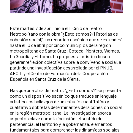
Este martes 7 de abril inicia el II Ciclo de Teatro
Contenido de la noticia
Metropolitano con la obra “¿Esto somos? (Historias de
cohesión social)”, un recorrido escénico que se extenderá
hasta el 10 de abril por cinco municipios de la región
metropolitana de Santa Cruz: Cotoca, Montero, Warnes,
La Guardia y El Torno. La propuesta artística busca
generar reflexión colectiva sobre la convivencia social, a
partir de una investigación desarrollada por el PNUD,
AECID y el Centro de Formación de la Cooperación
Española en Santa Cruz de la Sierra.
Más que una obra de teatro, “¿Esto somos?” se presenta
como un dispositivo escénico que traduce en lenguaje
artístico los hallazgos de un estudio cuantitativo y
cualitativo sobre las determinantes de la cohesión social
en la región metropolitana. La investigación aborda
aspectos clave como la inclusión, el sentido de
pertenencia, el territorio y la gobernanza, elementos
fundamentales para comprender las dinámicas sociales