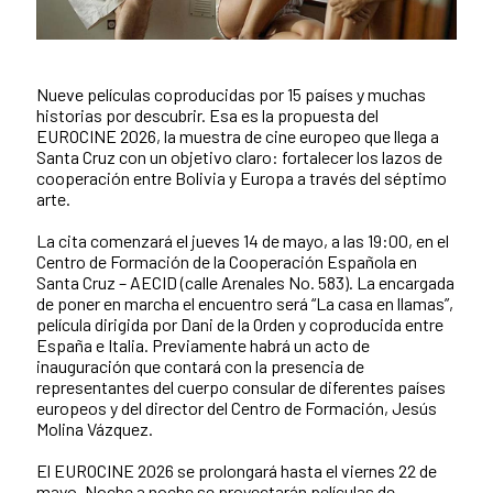
Nueve películas coproducidas por 15 países y muchas
Contenido de la noticia
historias por descubrir. Esa es la propuesta del
EUROCINE 2026, la muestra de cine europeo que llega a
Santa Cruz con un objetivo claro: fortalecer los lazos de
cooperación entre Bolivia y Europa a través del séptimo
arte.
La cita comenzará el jueves 14 de mayo, a las 19:00, en el
Centro de Formación de la Cooperación Española en
Santa Cruz – AECID (calle Arenales No. 583). La encargada
de poner en marcha el encuentro será “La casa en llamas”,
película dirigida por Dani de la Orden y coproducida entre
España e Italia. Previamente habrá un acto de
inauguración que contará con la presencia de
representantes del cuerpo consular de diferentes países
europeos y del director del Centro de Formación, Jesús
Molina Vázquez.
El EUROCINE 2026 se prolongará hasta el viernes 22 de
mayo. Noche a noche se proyectarán películas de