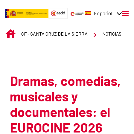
Saltar al contenido principal
Español
men
INICIO
CF - SANTA CRUZ DE LA SIERRA
NOTICIAS
Atrás
Dramas, comedias,
musicales y
documentales: el
EUROCINE 2026