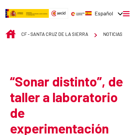
Saltar al contenido principal
Español
men
INICIO
CF - SANTA CRUZ DE LA SIERRA
NOTICIAS
Atrás
“Sonar distinto”, de
taller a laboratorio
de
experimentación