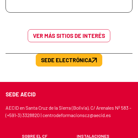
VER MÁS SITIOS DE INTERÉS
SEDE ELECTRÓNICA
SEDE AECID
AECID en Santa Cruz de la Sierra (Bolivia), C/ Arenales Nº 583 -
(+591-3) 3328820 | centrodeformacionscz@aecid.es
SOBRE EL CF
INSTALACIONES