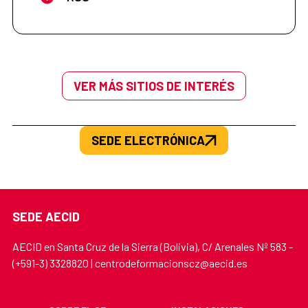
VER MÁS SITIOS DE INTERÉS
SEDE ELECTRÓNICA
SEDE AECID
AECID en Santa Cruz de la Sierra (Bolivia), C/ Arenales Nº 583 -
(+591-3) 3328820 | centrodeformacionscz@aecid.es