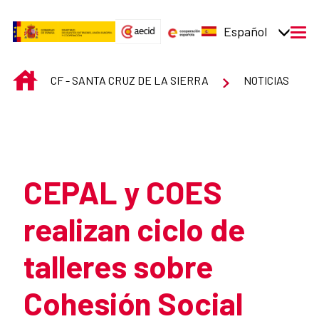
Saltar al contenido principal
Español
men
INICIO
CF - SANTA CRUZ DE LA SIERRA
NOTICIAS
Atrás
CEPAL y COES
realizan ciclo de
talleres sobre
Cohesión Social