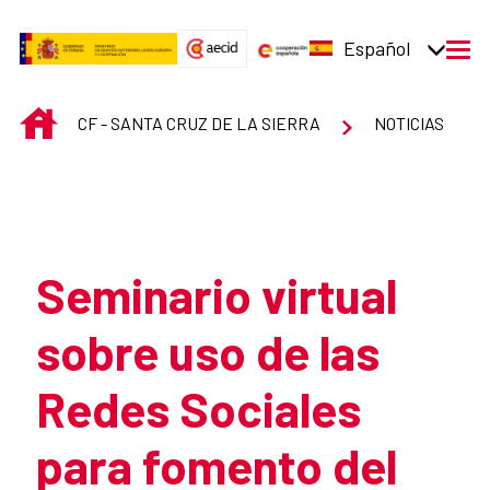
Saltar al contenido principal
Español
men
INICIO
CF - SANTA CRUZ DE LA SIERRA
NOTICIAS
Atrás
Seminario virtual
sobre uso de las
Redes Sociales
para fomento del