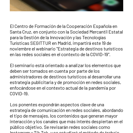
El Centro de Formación de la Cooperación Española en
Contenido de la noticia
Santa Cruz, en conjunto con la Sociedad Mercantil Estatal
para la Gestión de la Innovación y las Tecnologías
Turísticas SEGITTUR en Madrid, impartirá este 19 de
noviembre el webinario "Estrategia de destinos turísticos
en las redes sociales en el contexto de la COVID-19".
El seminario está orientado a analizar los elementos que
deben ser tomados en cuenta por parte de los
administradores de destinos turísticos al desarrollar una
estrategia publicitaria y de promoción en redes sociales,
enfocándose en el contexto actual de la pandemia por
COVID-19.
Los ponentes expondrán aspectos clave de una
estrategia de comunicación en redes sociales, abordando
el tipo de mensajes, los contenidos que generan mayor
interacción y los canales que más interés despiertan en el
público objetivo. Se revisarán redes sociales como
Instagram y Tik Tok, y se estudiará el método de trabajo