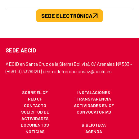
SEDE ELECTRÓNICA
SEDE AECID
AECID en Santa Cruz de la Sierra (Bolivia), C/ Arenales Nº 583 -
(+591-3) 3328820 | centrodeformacionscz@aecid.es
SOBRE EL CF
INSTALACIONES
RED CF
TRANSPARENCIA
CONTACTO
ACTIVIDADES EN CF
SOLICITUD DE
CONVOCATORIAS
ACTIVIDADES
DOCUMENTOS
BIBLIOTECA
NOTICIAS
AGENDA