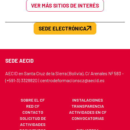
VER MÁS SITIOS DE INTERÉS
SEDE ELECTRÓNICA
SEDE AECID
AECID en Santa Cruz de la Sierra (Bolivia), C/ Arenales Nº 583 -
(+591-3) 3328820 | centrodeformacionscz@aecid.es
SOBRE EL CF
INSTALACIONES
RED CF
TRANSPARENCIA
CONTACTO
ACTIVIDADES EN CF
SOLICITUD DE
CONVOCATORIAS
ACTIVIDADES