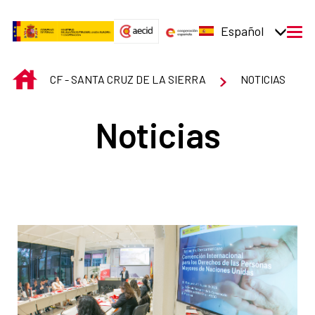
Saltar al contenido principal
Español
men
INICIO
CF - SANTA CRUZ DE LA SIERRA
NOTICIAS
Noticias