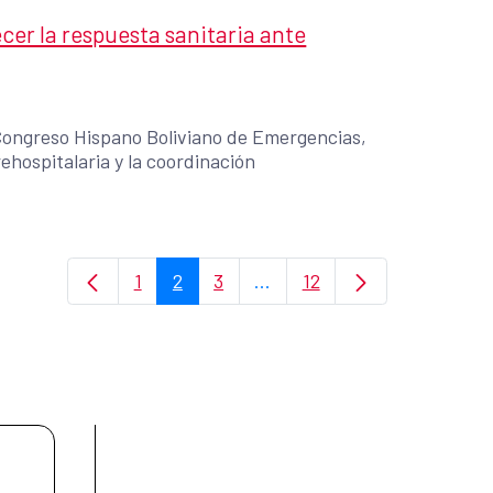
cer la respuesta sanitaria ante
 Congreso Hispano Boliviano de Emergencias,
ehospitalaria y la coordinación
1
2
3
...
12
Página
Página
Página
Páginas intermedias Use TA
Página