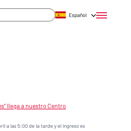
úsqueda
Español
menú móvil a
s” llega a nuestro Centro
l a las 5:00 de la tarde y el ingreso es