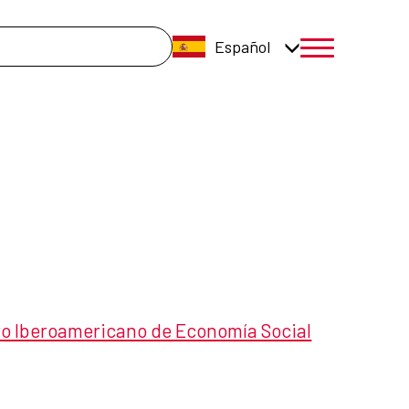
úsqueda
Español
menú móvil a
tro Iberoamericano de Economía Social