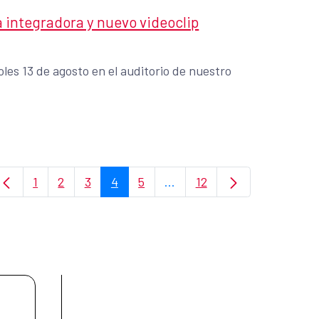
a integradora y nuevo videoclip
les 13 de agosto en el auditorio de nuestro
1
2
3
4
5
...
12
Página
Página
Página
Página
Página
Páginas intermedias Use TA
Página