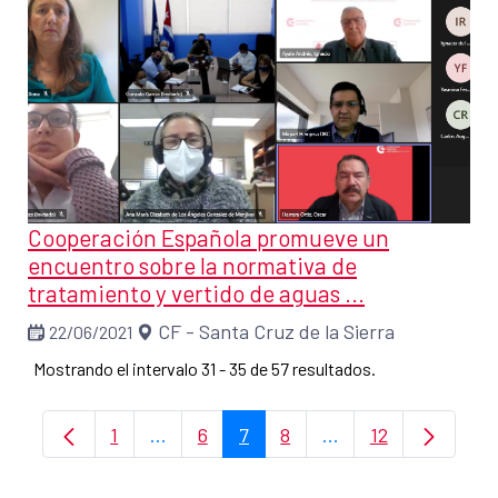
Cooperación Española promueve un
encuentro sobre la normativa de
tratamiento y vertido de aguas ...
CF - Santa Cruz de la Sierra
22/06/2021
Mostrando el intervalo 31 - 35 de 57 resultados.
1
...
6
7
8
...
12
Página
Páginas intermedias Use TAB para despl
Página
Página
Página
Páginas intermedia
Página