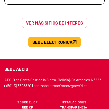
VER MÁS SITIOS DE INTERÉS
SEDE ELECTRÓNICA
SEDE AECID
AECID en Santa Cruz de la Sierra (Bolivia), C/ Arenales Nº 583 -
(+591-3) 3328820 | centrodeformacionscz@aecid.es
SOBRE EL CF
INSTALACIONES
RED CF
TRANSPARENCIA