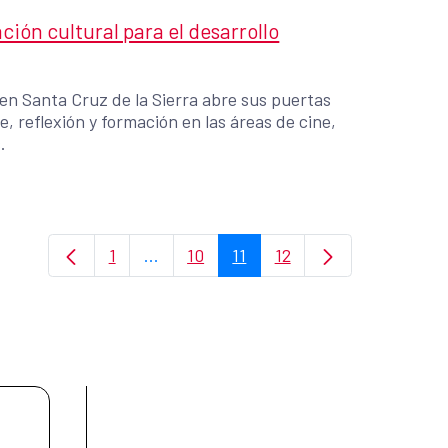
ión cultural para el desarrollo
en Santa Cruz de la Sierra abre sus puertas
, reflexión y formación en las áreas de cine,
.
1
...
10
11
12
Página
Páginas intermedias Use TAB para des
Página
Página
Página