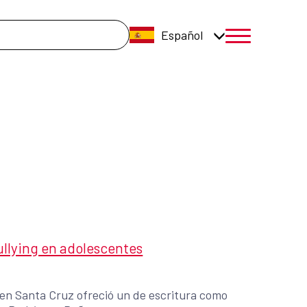
úsqueda
Español
menú móvil a
bullying en adolescentes
en Santa Cruz ofreció un de escritura como