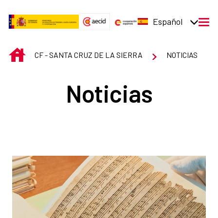
Saltar al contenido principal
Español
men
INICIO
CF - SANTA CRUZ DE LA SIERRA
NOTICIAS
Noticias