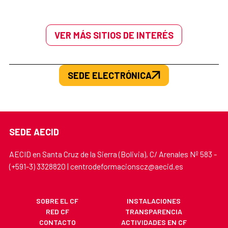
VER MÁS SITIOS DE INTERÉS
SEDE ELECTRÓNICA
SEDE AECID
AECID en Santa Cruz de la Sierra (Bolivia), C/ Arenales Nº 583 -
(+591-3) 3328820 | centrodeformacionscz@aecid.es
SOBRE EL CF
INSTALACIONES
RED CF
TRANSPARENCIA
CONTACTO
ACTIVIDADES EN CF