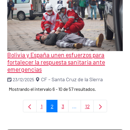
Bolivia y España unen esfuerzos para
fortalecer la respuesta sanitaria ante
emergencias
CF - Santa Cruz de la Sierra
23/12/2025
Mostrando el intervalo 6 - 10 de 57 resultados.
1
2
3
...
12
Página
Página
Página
Páginas intermedias Use
Página