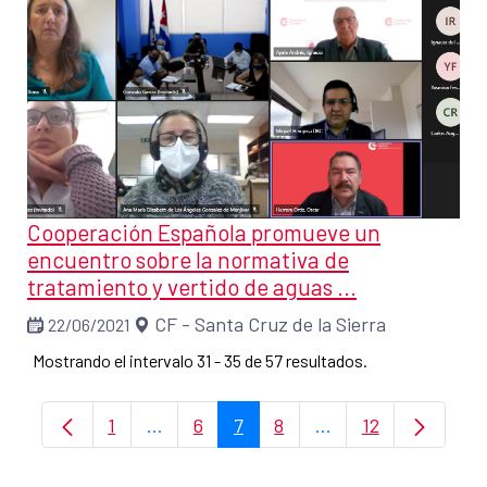
Cooperación Española promueve un
encuentro sobre la normativa de
tratamiento y vertido de aguas ...
CF - Santa Cruz de la Sierra
22/06/2021
Mostrando el intervalo 31 - 35 de 57 resultados.
1
...
6
7
8
...
12
Página
Páginas intermedias Use TAB para despl
Página
Página
Página
Páginas intermedia
Página