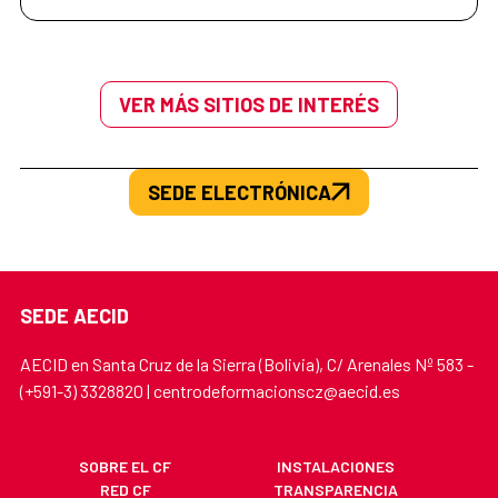
VER MÁS SITIOS DE INTERÉS
SEDE ELECTRÓNICA
SEDE AECID
AECID en Santa Cruz de la Sierra (Bolivia), C/ Arenales Nº 583 -
(+591-3) 3328820 | centrodeformacionscz@aecid.es
SOBRE EL CF
INSTALACIONES
RED CF
TRANSPARENCIA