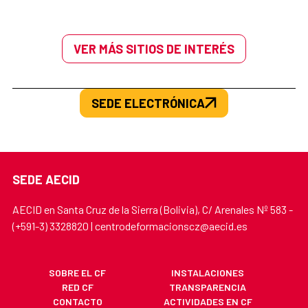
VER MÁS SITIOS DE INTERÉS
SEDE ELECTRÓNICA
SEDE AECID
AECID en Santa Cruz de la Sierra (Bolivia), C/ Arenales Nº 583 -
(+591-3) 3328820 | centrodeformacionscz@aecid.es
SOBRE EL CF
INSTALACIONES
RED CF
TRANSPARENCIA
CONTACTO
ACTIVIDADES EN CF