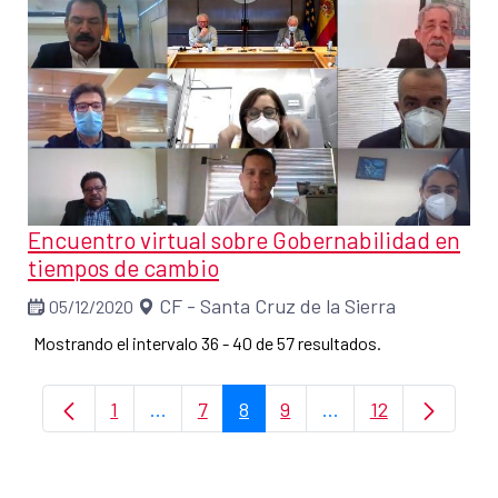
Encuentro virtual sobre Gobernabilidad en
tiempos de cambio
CF - Santa Cruz de la Sierra
05/12/2020
Mostrando el intervalo 36 - 40 de 57 resultados.
1
...
7
8
9
...
12
Página
Páginas intermedias Use TAB para despl
Página
Página
Página
Páginas intermedia
Página