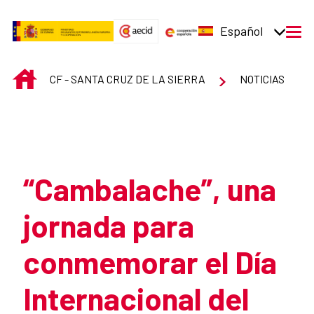
Saltar al contenido principal
Español
men
INICIO
CF - SANTA CRUZ DE LA SIERRA
NOTICIAS
Atrás
“Cambalache”, una
jornada para
conmemorar el Día
Internacional del