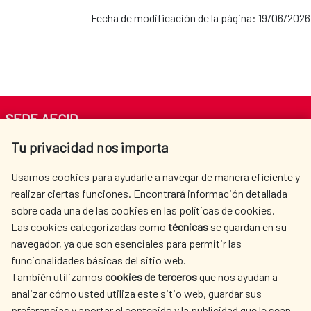
Fecha de modificación de la página: 19/06/2026
SEDE AECID
Tu privacidad nos importa
Av. Reyes Católicos 4 - 28040 Madrid
Tel. +34 900 20 30 54​​​​​​​
Usamos cookies para ayudarle a navegar de manera eficiente y
centro.informacion@aecid.es
realizar ciertas funciones. Encontrará información detallada
sobre cada una de las cookies en las políticas de cookies.
Las cookies categorizadas como
técnicas
se guardan en su
LA AECID
DÓNDE COOPERAMOS
navegador, ya que son esenciales para permitir las
ACCIÓN HUMANITARIA
SALA DE PRENSA
funcionalidades básicas del sitio web.
CULTURA Y CIENCIA
BIBLIOTECA
También utilizamos
cookies de terceros
que nos ayudan a
analizar cómo usted utiliza este sitio web, guardar sus
preferencias y aportar el contenido y la publicidad que le sean