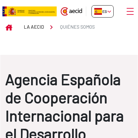
Saltar al contenido principal
Abrir
ES-ES
Quiénes somos
INICIO
LA AECID
QUIÉNES SOMOS
Agencia Española
de Cooperación
Internacional para
el Desarrollo