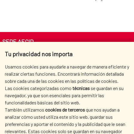
SEDE AECID
Tu privacidad nos importa
Av. Reyes Católicos 4 - 28040 Madrid
Tel. +34 900 20 30 54​​​​​​​
Usamos cookies para ayudarle a navegar de manera eficiente y
centro.informacion@aecid.es
realizar ciertas funciones. Encontrará información detallada
sobre cada una de las cookies en las políticas de cookies.
Las cookies categorizadas como
técnicas
se guardan en su
LA AECID
DÓNDE COOPERAMOS
navegador, ya que son esenciales para permitir las
ACCIÓN HUMANITARIA
SALA DE PRENSA
funcionalidades básicas del sitio web.
CULTURA Y CIENCIA
BIBLIOTECA
También utilizamos
cookies de terceros
que nos ayudan a
analizar cómo usted utiliza este sitio web, guardar sus
preferencias y aportar el contenido y la publicidad que le sean
relevantes. Estas cookies solo se guardan en su navegador