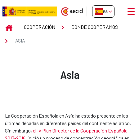
Saltar al contenido principal
Abrir
ES-ES
Asia
INICIO
COOPERACIÓN
DÓNDE COOPERAMOS
ASIA
Asia
​​​​​​La Cooperación Española en Asia ha estado presente en las
últimas décadas en diferentes países del continente asiático.
Sin embargo,
el IV Plan Director de la Cooperación Española
2013-2016
, inició un proceso de concentración geográfica en