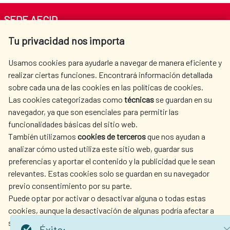
SEDE AECID
Tu privacidad nos importa
Av. Reyes Católicos 4 - 28040 Madrid
Tel. +34 900 20 30 54​​​​​​​
Usamos cookies para ayudarle a navegar de manera eficiente y
centro.informacion@aecid.es
realizar ciertas funciones. Encontrará información detallada
sobre cada una de las cookies en las políticas de cookies.
Las cookies categorizadas como
técnicas
se guardan en su
LA AECID
DÓNDE COOPERAMOS
navegador, ya que son esenciales para permitir las
ACCIÓN HUMANITARIA
SALA DE PRENSA
funcionalidades básicas del sitio web.
CULTURA Y CIENCIA
BIBLIOTECA
También utilizamos
cookies de terceros
que nos ayudan a
analizar cómo usted utiliza este sitio web, guardar sus
preferencias y aportar el contenido y la publicidad que le sean
relevantes. Estas cookies solo se guardan en su navegador
previo consentimiento por su parte.
Puede optar por activar o desactivar alguna o todas estas
NUESTRAS REDES SOCIALES
cookies, aunque la desactivación de algunas podría afectar a
su experiencia de navegación.
Éxito: