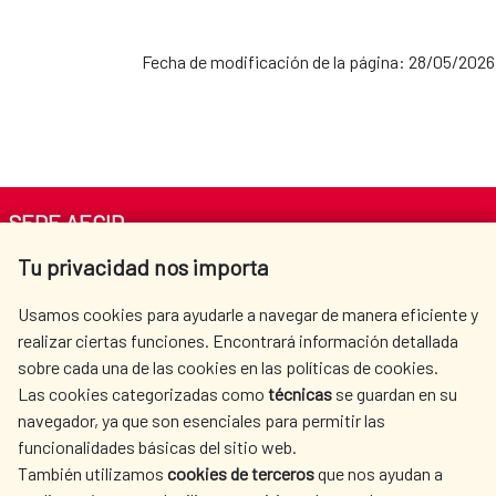
Fecha de modificación de la página: 28/05/2026
SEDE AECID
Tu privacidad nos importa
Av. Reyes Católicos 4 - 28040 Madrid
Tel. +34 900 20 30 54​​​​​​​
Usamos cookies para ayudarle a navegar de manera eficiente y
centro.informacion@aecid.es
realizar ciertas funciones. Encontrará información detallada
sobre cada una de las cookies en las políticas de cookies.
Las cookies categorizadas como
técnicas
se guardan en su
LA AECID
DÓNDE COOPERAMOS
navegador, ya que son esenciales para permitir las
ACCIÓN HUMANITARIA
SALA DE PRENSA
funcionalidades básicas del sitio web.
También utilizamos
cookies de terceros
que nos ayudan a
CULTURA Y CIENCIA
BIBLIOTECA