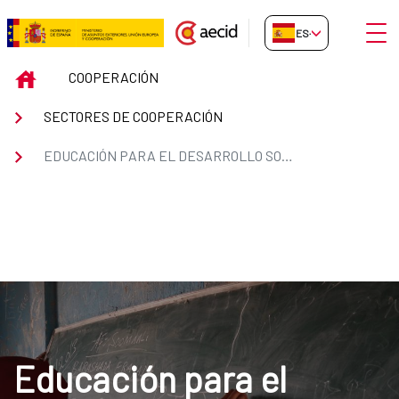
Saltar al contenido principal
Abrir
ES-ES
Educación para el Desarrollo Sos
INICIO
COOPERACIÓN
SECTORES DE COOPERACIÓN
EDUCACIÓN PARA EL DESARROLLO SOSTENIBLE Y LA CIUDADANÍA GLOBAL
Educación para el