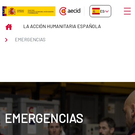
Saltar al contenido principal
Abrir
ES-ES
Emergencias
INICIO
LA ACCIÓN HUMANITARIA ESPAÑOLA
EMERGENCIAS
EMERGENCIAS