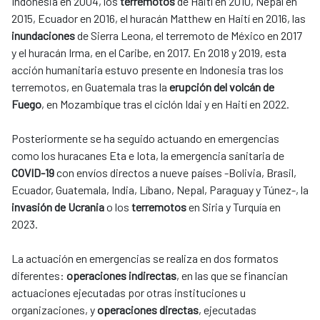
Indonesia en 2004, los
terremotos
de Haití en 2010, Nepal en
2015, Ecuador en 2016, el huracán Matthew en Haití en 2016, las
inundaciones
de Sierra Leona, el terremoto de México en 2017
y el huracán Irma, en el Caribe, en 2017. En 2018 y 2019, esta
acción humanitaria estuvo presente en Indonesia tras los
terremotos, en Guatemala tras la
erupción del volcán de
Fuego
, en Mozambique tras el ciclón Idai y en Haití en 2022.
Posteriormente se ha seguido actuando en emergencias
como los huracanes Eta e Iota, la emergencia sanitaria de
COVID-19
con envíos directos a nueve países -Bolivia, Brasil,
Ecuador, Guatemala, India, Líbano, Nepal, Paraguay y Túnez-, la
invasión de Ucrania
o los
terremotos
en Siria y Turquía en
2023.
La actuación en emergencias se realiza en dos formatos
diferentes:
operaciones indirectas
, en las que se financian
actuaciones ejecutadas por otras instituciones u
organizaciones, y
operaciones directas
, ejecutadas