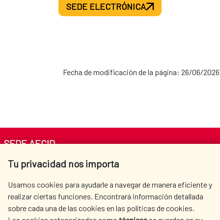
SEDE ELECTRÓNICA
Fecha de modificación de la página: 26/06/2026
SEDE AECID
Tu privacidad nos importa
Av. Reyes Católicos 4 - 28040 Madrid
Tel. +34 900 20 30 54​​​​​​​
Usamos cookies para ayudarle a navegar de manera eficiente y
centro.informacion@aecid.es
realizar ciertas funciones. Encontrará información detallada
sobre cada una de las cookies en las políticas de cookies.
Las cookies categorizadas como
técnicas
se guardan en su