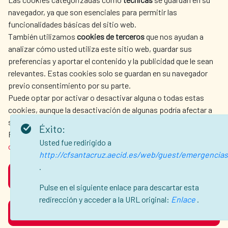
LA AECID
DÓNDE COOPERAMOS
navegador, ya que son esenciales para permitir las
ACCIÓN HUMANITARIA
SALA DE PRENSA
funcionalidades básicas del sitio web.
CULTURA Y CIENCIA
BIBLIOTECA
También utilizamos
cookies de terceros
que nos ayudan a
analizar cómo usted utiliza este sitio web, guardar sus
preferencias y aportar el contenido y la publicidad que le sean
relevantes. Estas cookies solo se guardan en su navegador
previo consentimiento por su parte.
Puede optar por activar o desactivar alguna o todas estas
NUESTRAS REDES SOCIALES
cookies, aunque la desactivación de algunas podría afectar a
su experiencia de navegación.
Éxito:
Para obtener más información, consulte nuestra
política de
Usted fue redirigido a
cookies
.
http://cfsantacruz.aecid.es/web/guest/emergencias
.
ACEPTAR
AVISO LEGAL
PROTECCIÓN DE DATOS
Pulse en el siguiente enlace para descartar esta
POLÍTICA DE COOKIES
GUÍA DE NAVEGACIÓN
redirección y acceder a la URL original:
Enlace
.
RECHAZAR
ACCESIBILIDAD
MAPA WEB