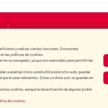
LA AECID
DÓNDE COOPERAMO
SALA DE PRENSA
CULTURA Y CIENCIA
iciente y realizar ciertas funciones. Encontrará
en las políticas de cookies.
an en su navegador, ya que son esenciales para permitir las
N
dan a analizar cómo usted utiliza este sitio web, guardar
dad que le sean relevantes. Estas cookies solo se guardan en
 estas cookies, aunque la desactivación de algunas podría
OLÍTICA DE COOKIES
|
GUÍA DE NAVEGACIÓN
|
ACCESIBI
ítica de cookies
.