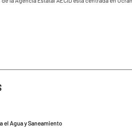
de la Agencia Estatal AECID está centrada en Ucrani
S
a el Agua y Saneamiento