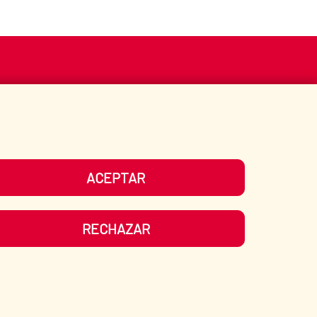
S
ACCIÓN HUMANITARIA
BIBLIOTECA
ACEPTAR
UESTRAS REDES SOCIALES
RECHAZAR
LIDAD
|
MAPA WEB