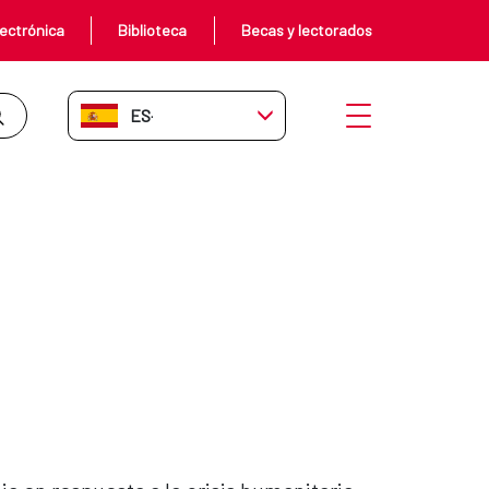
ectrónica
Biblioteca
Becas y lectorados
ES-ES
Abrir menú