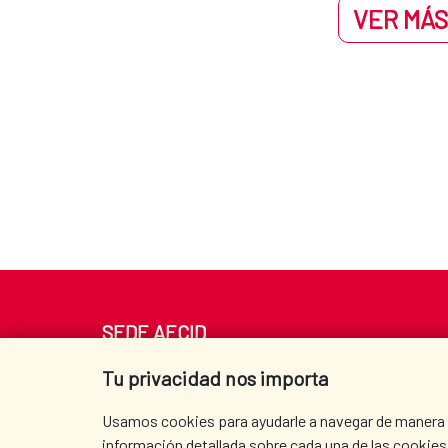
VER MÁS
SEDE AECID
Av. Reyes Católicos 4 - 28040 Madrid
Tu privacidad nos importa
Tel. +34 900 20 30 54​​​​​​​
centro.informacion@aecid.es
Usamos cookies para ayudarle a navegar de manera ef
información detallada sobre cada una de las cookies 