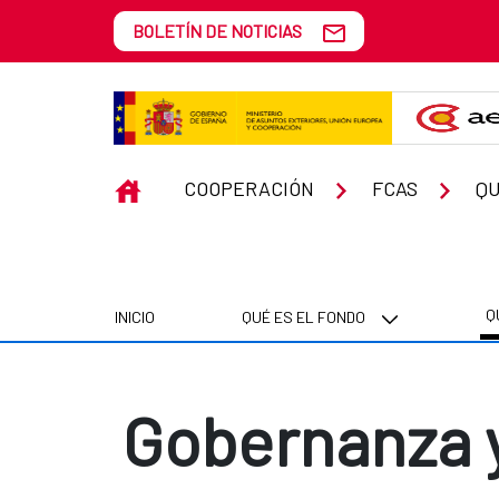
Saltar al contenido principal
BOLETÍN DE NOTICIAS
Gobernanza y Fortalecimiento In
INICIO
COOPERACIÓN
FCAS
Q
Q
INICIO
QUÉ ES EL FONDO
Gobernanza y