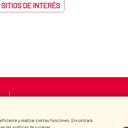
 SITIOS DE INTERÉS
LA AECID
DÓNDE COOPERAMO
SALA DE PRENSA
CULTURA Y CIENCIA
iciente y realizar ciertas funciones. Encontrará
en las políticas de cookies.