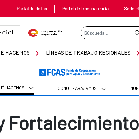
Portal de datos
Portal de transparencia
Sede el
Barra de búsqueda
stitucional
UÉ HACEMOS
LÍNEAS DE TRABAJO REGIONALES
UÉ HACEMOS
CÓMO TRABAJAMOS
NUE
 Fortalecimiento 