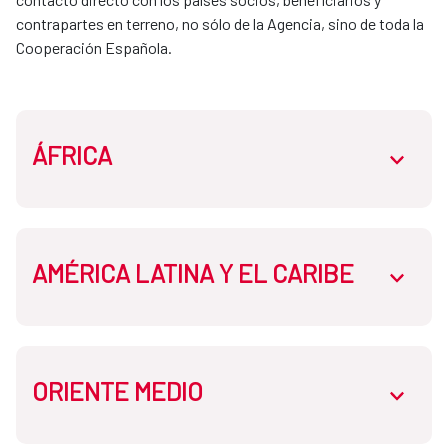
contrapartes en terreno, no sólo de la Agencia, sino de toda la 
Cooperación Española. 
ÁFRICA
abrir.des
AMÉRICA LATINA Y EL CARIBE
Oficina de la Cooperación Española:
abrir.des
Argelia
Oficina de la Cooperación Española: Cabo
ORIENTE MEDIO
Oficina de la Cooperación Española: Bolivia
abrir.des
Verde