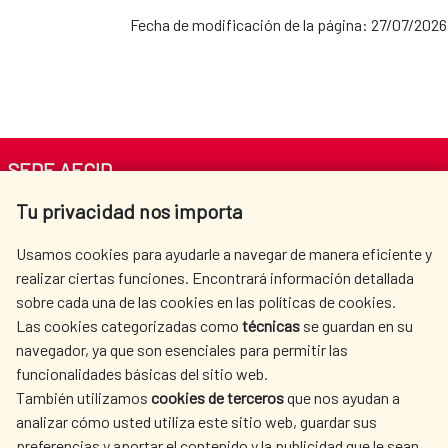
Oficina de la Cooperación Española:
Fecha de modificación de la página: 27/07/2026
Oficina de la Cooperación Española:
Senegal
México
Oficina de la Cooperación Española: Túnez
Oficina de la Cooperación Española:
Nicaragua
SEDE AECID
Tu privacidad nos importa
Av. Reyes Católicos 4 - 28040 Madrid
Oficina de la Cooperación Española:
Tel. +34 900 20 30 54​​​​​​​
Panamá
Usamos cookies para ayudarle a navegar de manera eficiente y
centro.informacion@aecid.es
realizar ciertas funciones. Encontrará información detallada
sobre cada una de las cookies en las políticas de cookies.
Oficina de la Cooperación Española:
Las cookies categorizadas como
técnicas
se guardan en su
LA AECID
DÓNDE COOPERAMOS
navegador, ya que son esenciales para permitir las
Paraguay
ACCIÓN HUMANITARIA
SALA DE PRENSA
funcionalidades básicas del sitio web.
CULTURA Y CIENCIA
BIBLIOTECA
También utilizamos
cookies de terceros
que nos ayudan a
Oficina de la Cooperación Española: Perú
analizar cómo usted utiliza este sitio web, guardar sus
preferencias y aportar el contenido y la publicidad que le sean