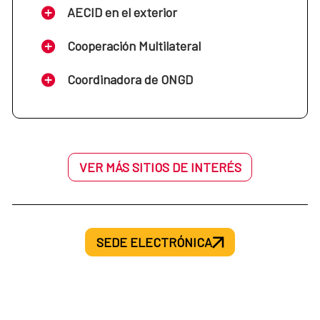
Ecuador
AECID en el exterior
Oficina de la Cooperación Española:
Cooperación Multilateral
Oficina de la Cooperación Española: El
Mauritania
Coordinadora de ONGD
Salvador
Oficina de la Cooperación Española:
Oficina de la Cooperación Española:
Mozambique
Guatemala
VER MÁS SITIOS DE INTERÉS
Oficina de la Cooperación Española: Níger
Oficina de la Cooperación Española: Haití
SEDE ELECTRÓNICA
Oficina de la Cooperación Española:
Oficina de la Cooperación Española:
Nigeria
Honduras