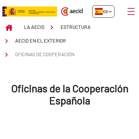
Saltar al contenido principal
Abrir
ES-ES
Oficinas de Cooperación
INICIO
LA AECID
ESTRUCTURA
AECID EN EL EXTERIOR
OFICINAS DE COOPERACIÓN
Oficinas de la Cooperación
Española