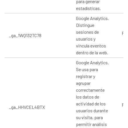
para generar
estadísticas.
Google Analytics.
Distingue
sesiones de
Pro
_ga_1WQ132TC78
usuarios y
vincula eventos
dentro de la web.
Google Analytics.
Se usa para
registrar y
agrupar
correctamente
los datos de
actividad de los
Pro
_ga_HHVCEL4BTX
usuarios durante
su visita, para
permitir análisis