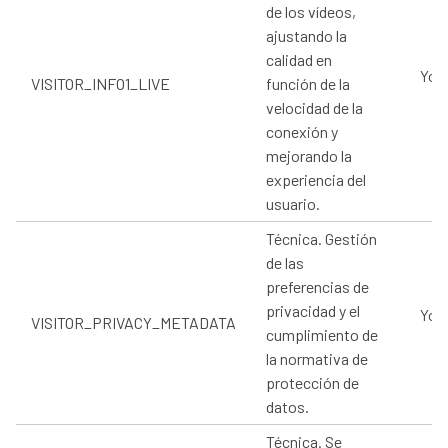
de los vídeos,
ajustando la
calidad en
You
VISITOR_INFO1_LIVE
función de la
velocidad de la
conexión y
mejorando la
experiencia del
usuario.
Técnica. Gestión
de las
preferencias de
privacidad y el
You
VISITOR_PRIVACY_METADATA
cumplimiento de
la normativa de
protección de
datos.
Técnica. Se