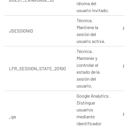
idioma del
usuario invitado.
Técnica.
Mantiene la
Pro
JSESSIONID
sesión del
usuario activa.
Técnica.
Mantener y
controlar el
Pro
LFR_SESSION_STATE_20100
estado de la
sesión del
usuario.
Google Analytics.
Distingue
usuarios
Pro
_ga
mediante
identificador