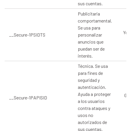
sus cuentas.
Publicitaria
comportamental.
Se usa para
You
__Secure-1PSIDTS
personalizar
anuncios que
puedan ser de
interés.
Técnica. Se usa
para fines de
seguridad y
autenticación.
Ayuda a proteger
Goo
__Secure-1PAPISID
a los usuarios
contra ataques y
usos no
autorizados de
sus cuentas.