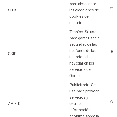
para almacenar
You
SOCS
las elecciones de
cookies del
usuario.
Técnica. Se usa
para garantizar la
seguridad de las
sesiones de los
Goo
SSID
usuarios al
navegar en los
servicios de
Google.
Publicitaria. Se
usa para proveer
servicios y
You
APISID
extraer
información
anónima sobre la