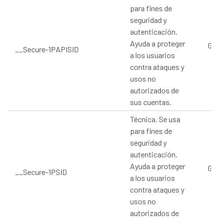
para fines de
seguridad y
autenticación.
Ayuda a proteger
Goo
__Secure-1PAPISID
a los usuarios
contra ataques y
usos no
autorizados de
sus cuentas.
Técnica. Se usa
para fines de
seguridad y
autenticación.
Ayuda a proteger
Goo
__Secure-1PSID
a los usuarios
contra ataques y
usos no
autorizados de