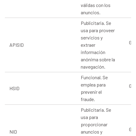
válidas con los
anuncios.
Publicitaria. Se
usa para proveer
servicios y
Goo
APISID
extraer
información
anónima sobre la
navegación.
Funcional. Se
emplea para
Goo
HSID
prevenir el
fraude.
Publicitaria. Se
usa para
proporcionar
Goo
NID
anuncios y