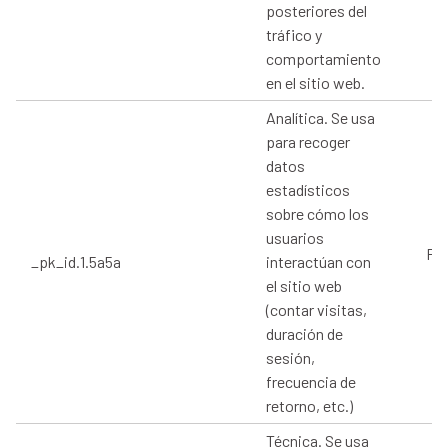
posteriores del
tráfico y
comportamiento
en el sitio web.
Analítica. Se usa
para recoger
datos
estadísticos
sobre cómo los
usuarios
Pro
_pk_id.1.5a5a
interactúan con
el sitio web
(contar visitas,
duración de
sesión,
frecuencia de
retorno, etc.)
Técnica. Se usa