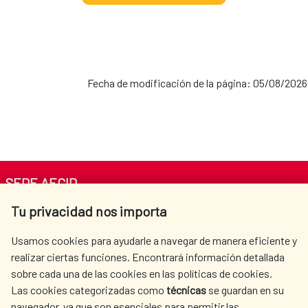
Fecha de modificación de la página: 05/08/2026
SEDE AECID
Tu privacidad nos importa
Av. Reyes Católicos 4 - 28040 Madrid
Tel. +34 900 20 30 54​​​​​​​
Usamos cookies para ayudarle a navegar de manera eficiente y
centro.informacion@aecid.es
realizar ciertas funciones. Encontrará información detallada
sobre cada una de las cookies en las políticas de cookies.
Las cookies categorizadas como
técnicas
se guardan en su
LA AECID
DÓNDE COOPERAMOS
navegador, ya que son esenciales para permitir las