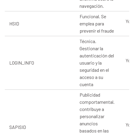
navegación.
Funcional. Se
You
HSID
emplea para
prevenir el fraude
Técnica.
Gestionar la
autenticación del
You
LOGIN_INFO
usuario y la
seguridad en el
acceso a su
cuenta
Publicidad
comportamental.
contribuye a
personalizar
anuncios
You
SAPISID
basados en las