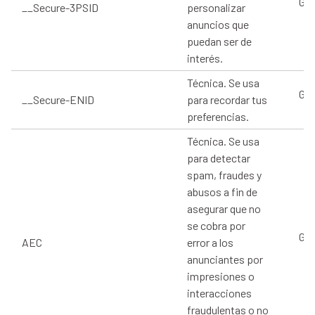
Goo
__Secure-3PSID
personalizar
anuncios que
puedan ser de
interés.
Técnica. Se usa
Goo
__Secure-ENID
para recordar tus
preferencias.
Técnica. Se usa
para detectar
spam, fraudes y
abusos a fin de
asegurar que no
se cobra por
Goo
AEC
error a los
anunciantes por
impresiones o
interacciones
fraudulentas o no