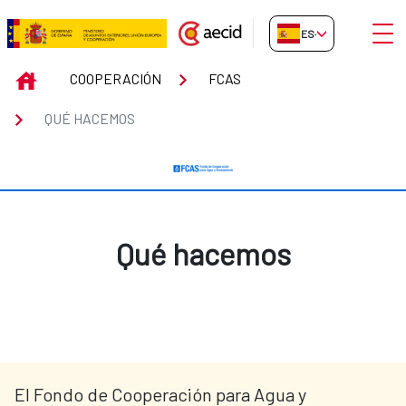
Saltar al contenido principal
Abrir
ES-ES
Qué hacemos
INICIO
COOPERACIÓN
FCAS
QUÉ HACEMOS
Qué hacemos
El Fondo de Cooperación para Agua y