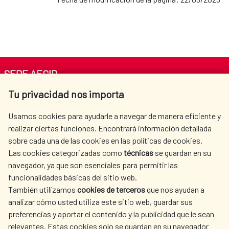
SEDE AECID
Tu privacidad nos importa
Av. Reyes Católicos 4 - 28040 Madrid
Tel. +34 900 20 30 54​​​​​​​
Usamos cookies para ayudarle a navegar de manera eficiente y
centro.informacion@aecid.es
realizar ciertas funciones. Encontrará información detallada
sobre cada una de las cookies en las políticas de cookies.
Las cookies categorizadas como
técnicas
se guardan en su
LA AECID
DÓNDE COOPERAMOS
navegador, ya que son esenciales para permitir las
ACCIÓN HUMANITARIA
SALA DE PRENSA
funcionalidades básicas del sitio web.
También utilizamos
cookies de terceros
que nos ayudan a
CULTURA Y CIENCIA
BIBLIOTECA
analizar cómo usted utiliza este sitio web, guardar sus
preferencias y aportar el contenido y la publicidad que le sean
relevantes. Estas cookies solo se guardan en su navegador