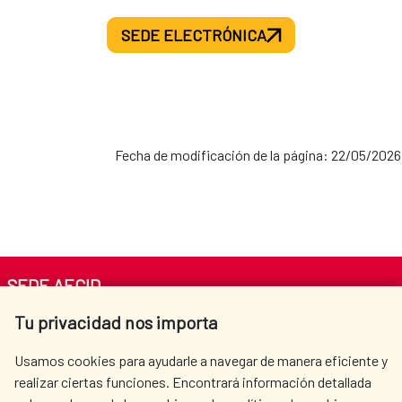
SEDE ELECTRÓNICA
Fecha de modificación de la página: 22/05/2026
SEDE AECID
Tu privacidad nos importa
Av. Reyes Católicos 4 - 28040 Madrid
Tel. +34 900 20 30 54​​​​​​​
Usamos cookies para ayudarle a navegar de manera eficiente y
centro.informacion@aecid.es
realizar ciertas funciones. Encontrará información detallada