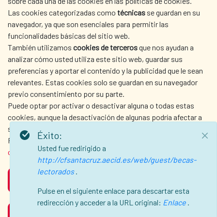
sobre cada una de las cookies en las políticas de cookies.
Las cookies categorizadas como
técnicas
se guardan en su
LA AECID
DÓNDE COOPERAMOS
navegador, ya que son esenciales para permitir las
ACCIÓN HUMANITARIA
SALA DE PRENSA
funcionalidades básicas del sitio web.
CULTURA Y CIENCIA
BIBLIOTECA
También utilizamos
cookies de terceros
que nos ayudan a
analizar cómo usted utiliza este sitio web, guardar sus
preferencias y aportar el contenido y la publicidad que le sean
relevantes. Estas cookies solo se guardan en su navegador
previo consentimiento por su parte.
Puede optar por activar o desactivar alguna o todas estas
NUESTRAS REDES SOCIALES
cookies, aunque la desactivación de algunas podría afectar a
su experiencia de navegación.
Éxito:
Para obtener más información, consulte nuestra
política de
Usted fue redirigido a
cookies
.
http://cfsantacruz.aecid.es/web/guest/becas-
lectorados
.
ACEPTAR
AVISO LEGAL
PROTECCIÓN DE DATOS
Pulse en el siguiente enlace para descartar esta
POLÍTICA DE COOKIES
GUÍA DE NAVEGACIÓN
redirección y acceder a la URL original:
Enlace
.
RECHAZAR
ACCESIBILIDAD
MAPA WEB