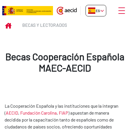
Saltar al contenido principal
Abrir
ES-ES
Becas y Lectorados
INICIO
BECAS Y LECTORADOS
Becas Cooperación Española
MAEC-AECID
La Cooperación Española y las instituciones que la integran
(
AECID
,
Fundación Carolina​
,
FIAP​
) apuestan de manera
decidida por la capacitación tanto de españoles como de
ciudadanos de países socios, ofreciendo oportunidades