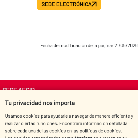
SEDE ELECTRÓNICA
Fecha de modificación de la página: 21/05/2026
SEDE AECID
Tu privacidad nos importa
Av. Reyes Católicos 4 - 28040 Madrid
Tel. +34 900 20 30 54​​​​​​​
Usamos cookies para ayudarle a navegar de manera eficiente y
centro.informacion@aecid.es
realizar ciertas funciones. Encontrará información detallada
sobre cada una de las cookies en las políticas de cookies.
Las cookies categorizadas como
técnicas
se guardan en su