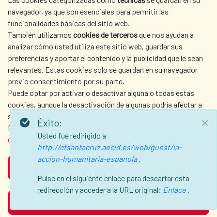
LA AECID
DÓNDE COOPERAMOS
navegador, ya que son esenciales para permitir las
ACCIÓN HUMANITARIA
SALA DE PRENSA
funcionalidades básicas del sitio web.
CULTURA Y CIENCIA
BIBLIOTECA
También utilizamos
cookies de terceros
que nos ayudan a
analizar cómo usted utiliza este sitio web, guardar sus
preferencias y aportar el contenido y la publicidad que le sean
relevantes. Estas cookies solo se guardan en su navegador
previo consentimiento por su parte.
Puede optar por activar o desactivar alguna o todas estas
NUESTRAS REDES SOCIALES
cookies, aunque la desactivación de algunas podría afectar a
su experiencia de navegación.
Éxito:
Para obtener más información, consulte nuestra
política de
Usted fue redirigido a
cookies
.
http://cfsantacruz.aecid.es/web/guest/la-
accion-humanitaria-espanola
.
ACEPTAR
AVISO LEGAL
PROTECCIÓN DE DATOS
Pulse en el siguiente enlace para descartar esta
POLÍTICA DE COOKIES
GUÍA DE NAVEGACIÓN
redirección y acceder a la URL original:
Enlace
.
RECHAZAR
ACCESIBILIDAD
MAPA WEB