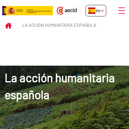
Saltar al contenido principal
Abrir
ES-ES
La Acción Humanitaria española
INICIO
LA ACCIÓN HUMANITARIA ESPAÑOLA
La acción humanitaria
española