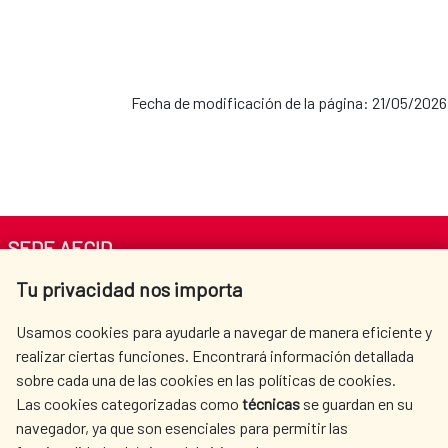
Fecha de modificación de la página: 21/05/2026
SEDE AECID
Tu privacidad nos importa
Av. Reyes Católicos 4 - 28040 Madrid
Tel. +34 900 20 30 54​​​​​​​
Usamos cookies para ayudarle a navegar de manera eficiente y
centro.informacion@aecid.es
realizar ciertas funciones. Encontrará información detallada
sobre cada una de las cookies en las políticas de cookies.
Las cookies categorizadas como
técnicas
se guardan en su
LA AECID
DÓNDE COOPERAMOS
navegador, ya que son esenciales para permitir las
ACCIÓN HUMANITARIA
SALA DE PRENSA