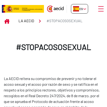
Saltar al contenido principal
Abrir
ES-ES
#STOPACOSOSEXUAL
INICIO
LA AECID
#STOPACOSOSEXUAL
#STOPACOSOSEXUAL
La AECID reitera su compromiso de prevenir y no tolerar el
acoso sexual y el acoso por razón de sexo y se ratifica en el
respeto a los principios rectores, objetivos y compromisos,
recogidos en el Real Decreto 247/2024, de 8 de marzo, por el
que se aprueba el Protocolo de actuación frente al acoso