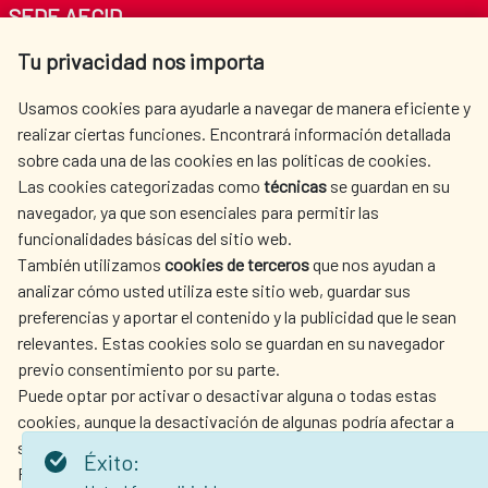
SEDE AECID
Tu privacidad nos importa
Av. Reyes Católicos 4 - 28040 Madrid
Tel. +34 900 20 30 54​​​​​​​
Usamos cookies para ayudarle a navegar de manera eficiente y
centro.informacion@aecid.es
realizar ciertas funciones. Encontrará información detallada
sobre cada una de las cookies en las políticas de cookies.
Las cookies categorizadas como
técnicas
se guardan en su
LA AECID
DÓNDE COOPERAMOS
navegador, ya que son esenciales para permitir las
ACCIÓN HUMANITARIA
SALA DE PRENSA
funcionalidades básicas del sitio web.
CULTURA Y CIENCIA
BIBLIOTECA
También utilizamos
cookies de terceros
que nos ayudan a
analizar cómo usted utiliza este sitio web, guardar sus
preferencias y aportar el contenido y la publicidad que le sean
relevantes. Estas cookies solo se guardan en su navegador
previo consentimiento por su parte.
Puede optar por activar o desactivar alguna o todas estas
NUESTRAS REDES SOCIALES
cookies, aunque la desactivación de algunas podría afectar a
su experiencia de navegación.
Éxito:
Para obtener más información, consulte nuestra
política de