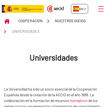
Saltar al contenido principal
Abrir
ES-ES
Universidades
INICIO
COOPERACIÓN
NUESTROS SOCIOS
UNIVERSIDADES
Universidades
La Universidad ha sido un socio esencial de la Cooperación
Española desde la creación de la AECID en el año 1988. La
colaboración en la formación de recursos
huma@nos
de los
países socios y la generación y transmisión de conocimiento,