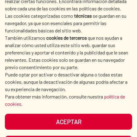
realizar ciertas funciones. Encontrará información detallada
sobre cada una de las cookies en las políticas de cookies.
Las cookies categorizadas como
técnicas
se guardan en su
LA AECID
DÓNDE COOPERAMOS
navegador, ya que son esenciales para permitir las
ACCIÓN HUMANITARIA
SALA DE PRENSA
funcionalidades básicas del sitio web.
CULTURA Y CIENCIA
BIBLIOTECA
También utilizamos
cookies de terceros
que nos ayudan a
analizar cómo usted utiliza este sitio web, guardar sus
preferencias y aportar el contenido y la publicidad que le sean
relevantes. Estas cookies solo se guardan en su navegador
previo consentimiento por su parte.
Puede optar por activar o desactivar alguna o todas estas
NUESTRAS REDES SOCIALES
cookies, aunque la desactivación de algunas podría afectar a
su experiencia de navegación.
Para obtener más información, consulte nuestra
política de
cookies
.
ACEPTAR
AVISO LEGAL
PROTECCIÓN DE DATOS
POLÍTICA DE COOKIES
GUÍA DE NAVEGACIÓN