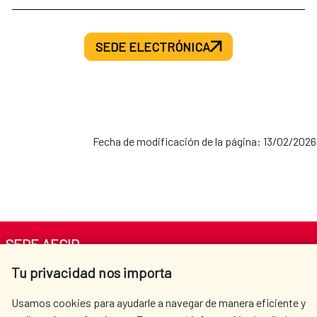
SEDE ELECTRÓNICA
Fecha de modificación de la página: 13/02/2026
SEDE AECID
Tu privacidad nos importa
Av. Reyes Católicos 4 - 28040 Madrid
Tel. +34 900 20 30 54​​​​​​​
Usamos cookies para ayudarle a navegar de manera eficiente y
centro.informacion@aecid.es