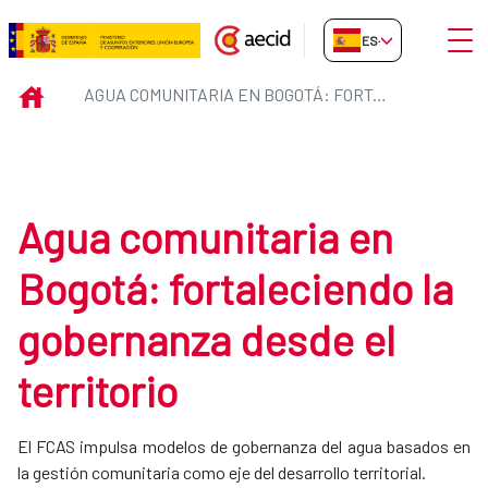
Saltar al contenido principal
Abrir
ES-ES
Agua comunitaria en Bogotá: fort
INICIO
AGUA COMUNITARIA EN BOGOTÁ: FORTALECIENDO LA GOBERNANZA DESDE EL TERRITORIO
Agua comunitaria en
Bogotá: fortaleciendo la
gobernanza desde el
territorio
El FCAS impulsa modelos de gobernanza del agua basados en
la gestión comunitaria como eje del desarrollo territorial.