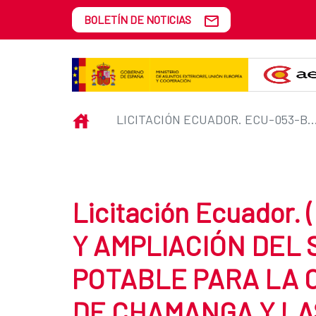
Saltar al contenido principal
BOLETÍN DE NOTICIAS
Licitación Ecuador. ECU-053-B
INICIO
LICITACIÓN ECUADOR. ECU-053-
Licitación Ecuador
Y AMPLIACIÓN DEL 
POTABLE PARA LA 
DE CHAMANGA Y LA