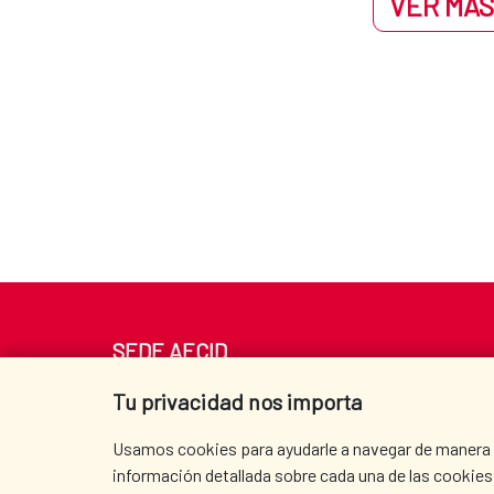
VER MÁS
SEDE AECID
Av. Reyes Católicos 4 - 28040 Madrid
Tu privacidad nos importa
Tel. +34 900 20 30 54​​​​​​​
centro.informacion@aecid.es
Usamos cookies para ayudarle a navegar de manera ef
información detallada sobre cada una de las cookies 