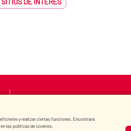
 SITIOS DE INTERÉS
LA AECID
DÓNDE COOPERAMO
SALA DE PRENSA
CULTURA Y CIENCIA
iciente y realizar ciertas funciones. Encontrará
en las políticas de cookies.