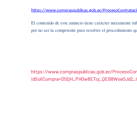
https://www.compraspublicas.gob.ec/ProcesoContrat
El contenido de este anuncio tiene carácter meramente inf
por no ser la competente para resolver el procedimiento q
https://www.compraspublicas.gob.ec/ProcesoCon
idSoliCompra=DSQH_PHOw8EToj_QEB8Wse0Jd2_I