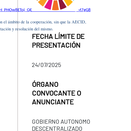
a=DSQH_PHOw8EToj_QEB8Wse0Jd2_IdwlIMkFevpM7gG8
con el ámbito de la cooperación, sin que la AECID,
mitación y resolución del mismo.
FECHA LÍMITE DE
PRESENTACIÓN
24/07/2025
ÓRGANO
CONVOCANTE O
ANUNCIANTE
GOBIERNO AUTONOMO
DESCENTRALIZADO