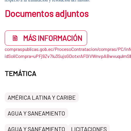
Documentos adjuntos
MÁS INFORMACIÓN
compraspublicas.gob.ec/ProcesoContratacion/compras/PC/in
idSoliCompra=uPFj9Zv7Iu3SujsGDotxrAF0iVWnvpABwvuqulmS
TEMÁTICA
AMÉRICA LATINA Y CARIBE
AGUA Y SANEAMIENTO
AGUA Y SANEAMIENTO
LICITACIONES