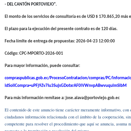
- DEL CANTÓN PORTOVIEJO”.
El monto de los servicios de consultoría es de USD $ 170.865,20 más el
El plazo para la ejecución del presente contrato es de 120 días.
Fecha límite de entrega de propuestas: 2026-04-23 12:00:00
Código: CPC-MPORTO-2026-001
Para mayor información, puede consultar:
compraspublicas.gob.ec/ProcesoContratacion/compras/PC/informaci
idSoliCompra=uPFj9Zv7Iu3SujsGDotxrAF0iVWnvpABwvuqulmSlbM
Para más información remítase a: jose.alava@portoviejo.gob.ec
El contenido de este anuncio tiene carácter meramente informativo, con el 
ciudadanos información relacionada con el ámbito de la cooperación, si
competente para resolver el procedimiento que aquí se anuncia, asuma ni
respecto a la tramitación y resolución del mismo.