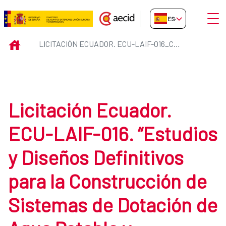
Saltar al contenido principal
Abrir
ES-ES
Licitación Ecuador. ECU-LAIF-0
INICIO
LICITACIÓN ECUADOR. ECU-LAIF-016_CONSULTORIA
Licitación Ecuador.
ECU-LAIF-016. “Estudios
y Diseños Definitivos
para la Construcción de
Sistemas de Dotación de