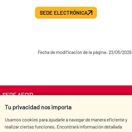
SEDE ELECTRÓNICA
Fecha de modificación de la página: 22/05/2025
SEDE AECID
Tu privacidad nos importa
Av. Reyes Católicos 4 - 28040 Madrid
Tel. +34 900 20 30 54​​​​​​​
Usamos cookies para ayudarle a navegar de manera eficiente y
centro.informacion@aecid.es
realizar ciertas funciones. Encontrará información detallada