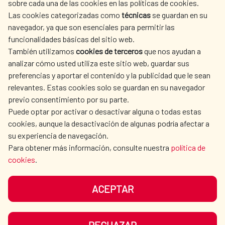
sobre cada una de las cookies en las políticas de cookies.
Las cookies categorizadas como
técnicas
se guardan en su
LA AECID
DÓNDE COOPERAMOS
navegador, ya que son esenciales para permitir las
ACCIÓN HUMANITARIA
SALA DE PRENSA
funcionalidades básicas del sitio web.
CULTURA Y CIENCIA
BIBLIOTECA
También utilizamos
cookies de terceros
que nos ayudan a
analizar cómo usted utiliza este sitio web, guardar sus
preferencias y aportar el contenido y la publicidad que le sean
relevantes. Estas cookies solo se guardan en su navegador
previo consentimiento por su parte.
Puede optar por activar o desactivar alguna o todas estas
NUESTRAS REDES SOCIALES
cookies, aunque la desactivación de algunas podría afectar a
su experiencia de navegación.
Para obtener más información, consulte nuestra
política de
cookies
.
ACEPTAR
AVISO LEGAL
PROTECCIÓN DE DATOS
POLÍTICA DE COOKIES
GUÍA DE NAVEGACIÓN