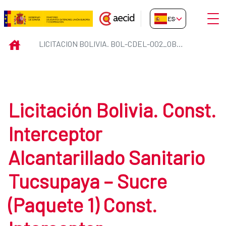
Saltar al contenido principal
Abrir
ES-ES
Licitacion Bolivia. BOL-CDEL-
INICIO
LICITACION BOLIVIA. BOL-CDEL-002_OBRAS
Licitación Bolivia. Const.
Interceptor
Alcantarillado Sanitario
Tucsupaya – Sucre
(Paquete 1) Const.