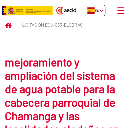
Saltar al contenido principal
Abrir
ES-ES
Licitación ECU-053-B_obras
INICIO
LICITACIÓN ECU-053-B_OBRAS
mejoramiento y
ampliación del sistema
de agua potable para la
cabecera parroquial de
Chamanga y las