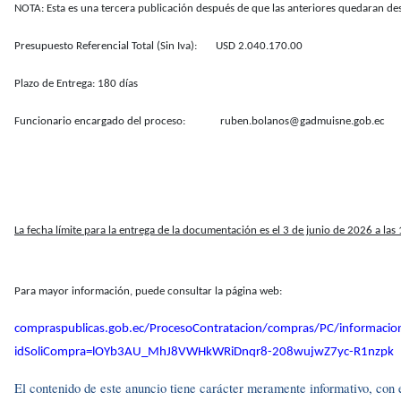
NOTA: Esta es una tercera publicación después de que las anteriores quedaran de
Presupuesto Referencial Total (Sin Iva): USD 2.040.170.00
Plazo de Entrega: 180 días
Funcionario encargado del proceso: ruben.bolanos@gadmuisne.gob.ec
La fecha límite para la entrega de la documentación es el 3 de junio de 2026 a las
Para mayor información, puede consultar la página web:
compraspublicas.gob.ec/ProcesoContratacion/compras/PC/informacio
idSoliCompra=lOYb3AU_MhJ8VWHkWRiDnqr8-208wujwZ7yc-R1nzpk
El contenido de este anuncio tiene carácter meramente informativo, con el 