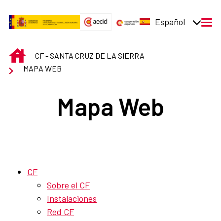
Saltar al contenido principal
Español
men
INICIO
CF - SANTA CRUZ DE LA SIERRA
MAPA WEB
Mapa Web
CF
Sobre el CF
Instalaciones
Red CF