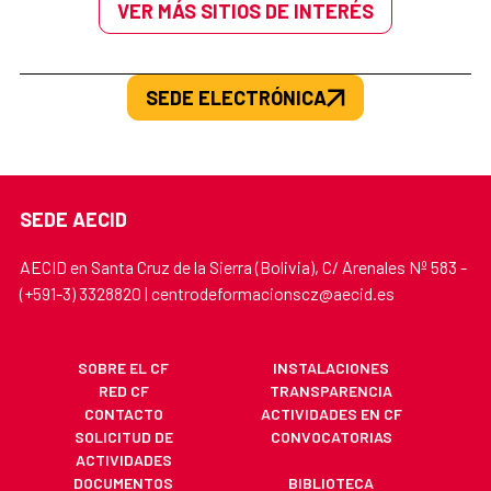
VER MÁS SITIOS DE INTERÉS
SEDE ELECTRÓNICA
SEDE AECID
AECID en Santa Cruz de la Sierra (Bolivia), C/ Arenales Nº 583 -
(+591-3) 3328820 | centrodeformacionscz@aecid.es
SOBRE EL CF
INSTALACIONES
RED CF
TRANSPARENCIA
CONTACTO
ACTIVIDADES EN CF
SOLICITUD DE
CONVOCATORIAS
ACTIVIDADES
DOCUMENTOS
BIBLIOTECA