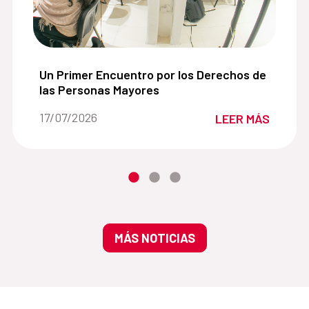
experimentación sonora:
Un Primer Encuentro por los Derechos de las Pe
Un Primer Encuentro por los Derechos de
las Personas Mayores
Fecha de la noticia::
17/07/2026
LEER MÁS
MÁS NOTICIAS