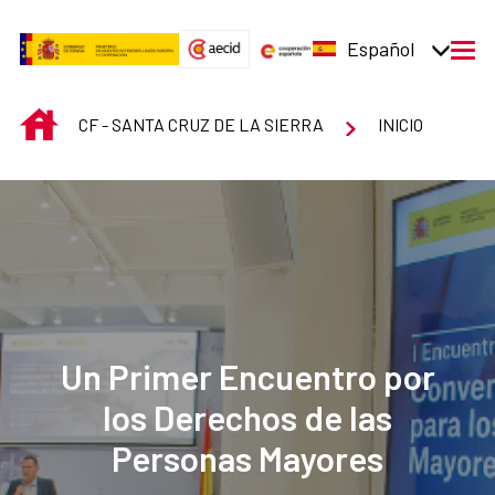
Saltar al contenido principal
Español
men
INICIO
CF - SANTA CRUZ DE LA SIERRA
INICIO
Centro de Formación 
Un Primer Encuentro por
los Derechos de las
Personas Mayores