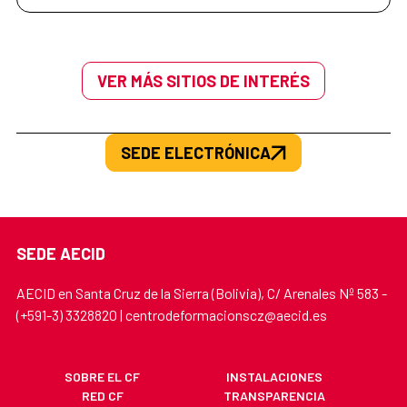
VER MÁS SITIOS DE INTERÉS
SEDE ELECTRÓNICA
SEDE AECID
AECID en Santa Cruz de la Sierra (Bolivia), C/ Arenales Nº 583 -
(+591-3) 3328820 | centrodeformacionscz@aecid.es
SOBRE EL CF
INSTALACIONES
RED CF
TRANSPARENCIA