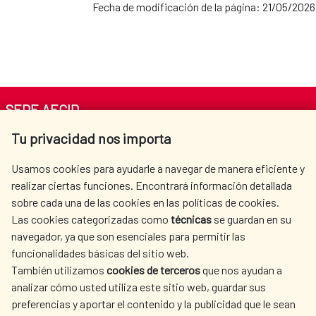
Fecha de modificación de la página: 21/05/2026
SEDE AECID
Tu privacidad nos importa
Av. Reyes Católicos 4 - 28040 Madrid
Tel. +34 900 20 30 54​​​​​​​
Usamos cookies para ayudarle a navegar de manera eficiente y
centro.informacion@aecid.es
realizar ciertas funciones. Encontrará información detallada
sobre cada una de las cookies en las políticas de cookies.
Las cookies categorizadas como
técnicas
se guardan en su
LA AECID
DÓNDE COOPERAMOS
navegador, ya que son esenciales para permitir las
ACCIÓN HUMANITARIA
SALA DE PRENSA
funcionalidades básicas del sitio web.
CULTURA Y CIENCIA
BIBLIOTECA
También utilizamos
cookies de terceros
que nos ayudan a
analizar cómo usted utiliza este sitio web, guardar sus
preferencias y aportar el contenido y la publicidad que le sean