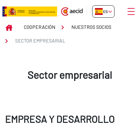
Saltar al contenido principal
Abrir
ES-ES
Sector empresarial
INICIO
COOPERACIÓN
NUESTROS SOCIOS
SECTOR EMPRESARIAL
Sector empresarial
EMPRESA Y DESARROLLO