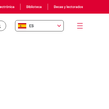
ectrónica
Biblioteca
Becas y lectorados
ES-ES
Abrir menú