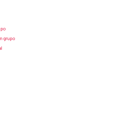
upo
en grupo
l