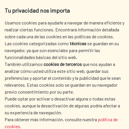
Tu privacidad nos importa
Av. Reyes Católicos 4 - 28040 Madrid
Tel. +34 900 20 30 54​​​​​​​
Usamos cookies para ayudarle a navegar de manera eficiente y
centro.informacion@aecid.es
realizar ciertas funciones. Encontrará información detallada
sobre cada una de las cookies en las políticas de cookies.
Las cookies categorizadas como
técnicas
se guardan en su
LA AECID
DÓNDE COOPERAMOS
navegador, ya que son esenciales para permitir las
ACCIÓN HUMANITARIA
SALA DE PRENSA
funcionalidades básicas del sitio web.
CULTURA Y CIENCIA
BIBLIOTECA
También utilizamos
cookies de terceros
que nos ayudan a
analizar cómo usted utiliza este sitio web, guardar sus
preferencias y aportar el contenido y la publicidad que le sean
relevantes. Estas cookies solo se guardan en su navegador
previo consentimiento por su parte.
Puede optar por activar o desactivar alguna o todas estas
NUESTRAS REDES SOCIALES
cookies, aunque la desactivación de algunas podría afectar a
su experiencia de navegación.
Para obtener más información, consulte nuestra
política de
cookies
.