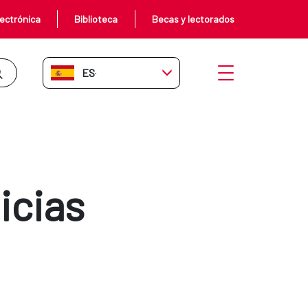
ectrónica
Biblioteca
Becas y lectorados
ES-ES
Abrir menú
icias