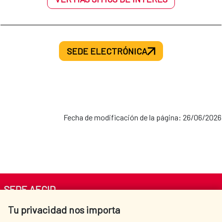
SEDE ELECTRÓNICA
Fecha de modificación de la página: 26/06/2026
SEDE AECID
Tu privacidad nos importa
Av. Reyes Católicos 4 - 28040 Madrid
Tel. +34 900 20 30 54​​​​​​​