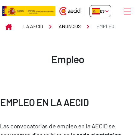
Saltar al contenido principal
Abrir
ES-ES
Empleo
INICIO
LA AECID
ANUNCIOS
EMPLEO
Empleo
EMPLEO EN LA AECID
Las convocatorias de empleo en la AECID se