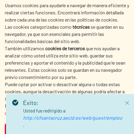
Usamos cookies para ayudarle a navegar de manera eficiente y
centro.informacion@aecid.es
realizar ciertas funciones. Encontrará información detallada
sobre cada una de las cookies en las políticas de cookies.
Las cookies categorizadas como
técnicas
se guardan en su
LA AECID
DÓNDE COOPERAMOS
navegador, ya que son esenciales para permitir las
ACCIÓN HUMANITARIA
SALA DE PRENSA
funcionalidades básicas del sitio web.
CULTURA Y CIENCIA
BIBLIOTECA
También utilizamos
cookies de terceros
que nos ayudan a
analizar cómo usted utiliza este sitio web, guardar sus
preferencias y aportar el contenido y la publicidad que le sean
relevantes. Estas cookies solo se guardan en su navegador
previo consentimiento por su parte.
Puede optar por activar o desactivar alguna o todas estas
NUESTRAS REDES SOCIALES
cookies, aunque la desactivación de algunas podría afectar a
su experiencia de navegación.
Éxito:
Para obtener más información, consulte nuestra
política de
Usted fue redirigido a
cookies
.
http://cfsantacruz.aecid.es/web/guest/empleo
.
ACEPTAR
AVISO LEGAL
PROTECCIÓN DE DATOS