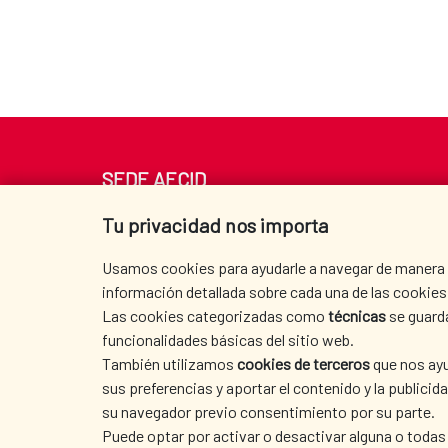
SEDE AECID
Av. Reyes Católicos 4 - 28040 Madrid
Tu privacidad nos importa
Tel. +34 900 20 30 54​​​​​​​
centro.informacion@aecid.es
Usamos cookies para ayudarle a navegar de manera ef
información detallada sobre cada una de las cookies 
Las cookies categorizadas como
técnicas
se guard
funcionalidades básicas del sitio web.
También utilizamos
cookies de terceros
que nos ayu
sus preferencias y aportar el contenido y la publici
su navegador previo consentimiento por su parte.
Puede optar por activar o desactivar alguna o todas