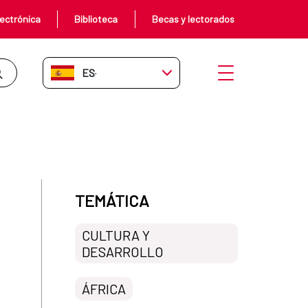
ectrónica
Biblioteca
Becas y lectorados
ES-ES
Abrir menú
las cinematografías africanas en 
TEMÁTICA
CULTURA Y
DESARROLLO
ÁFRICA