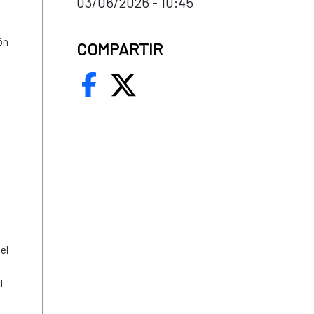
03/06/2026 - 10:45
ón
COMPARTIR
l
el
d