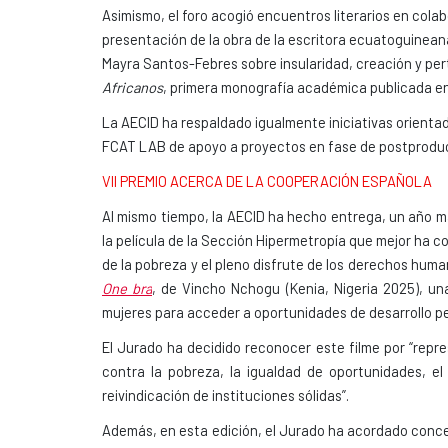
Asimismo, el foro acogió encuentros literarios en col
presentación de la obra de la escritora ecuatoguineana
Mayra Santos-Febres sobre insularidad, creación y per
Africanos
, primera monografía académica publicada en
La AECID ha respaldado igualmente iniciativas orientad
FCAT LAB de apoyo a proyectos en fase de postproducci
VII PREMIO ACERCA DE LA COOPERACIÓN ESPAÑOLA
Al mismo tiempo, la AECID ha hecho entrega, un año m
la película de la Sección Hipermetropía que mejor ha co
de la pobreza y el pleno disfrute de los derechos human
One bra
, de Vincho Nchogu (Kenia, Nigeria 2025), un
mujeres para acceder a oportunidades de desarrollo pe
El Jurado ha decidido reconocer este filme por “rep
contra la pobreza, la igualdad de oportunidades, el
reivindicación de instituciones sólidas”.
Además, en esta edición, el Jurado ha acordado con