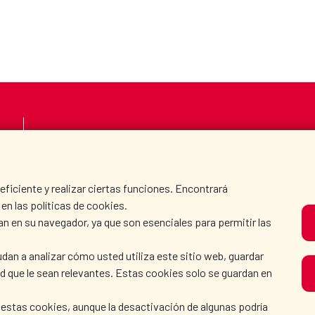
LA AECID
DÓNDE COOPERAMO
SALA DE PRENSA
CULTURA Y CIENCIA
iciente y realizar ciertas funciones. Encontrará
en las políticas de cookies.
an en su navegador, ya que son esenciales para permitir las
N
dan a analizar cómo usted utiliza este sitio web, guardar
dad que le sean relevantes. Estas cookies solo se guardan en
 estas cookies, aunque la desactivación de algunas podría