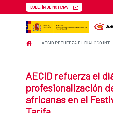
Saltar al contenido principal
BOLETÍN DE NOTICIAS
AECID refuerza el diálogo intercu
INICIO
AECID REFUERZA EL DIÁLOGO INTERCULTURAL Y LA PROFESIONALIZACIÓN DE LAS CINEMATOGRAFÍAS AFRICANAS EN EL FESTIVA
AECID refuerza el diá
profesionalización d
africanas en el Festi
Tarifa