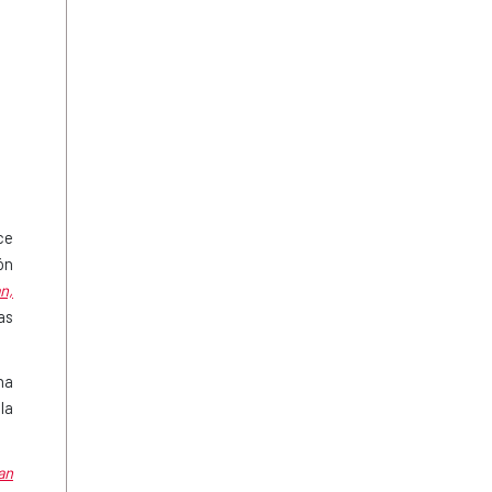
ce
ón
n,
as
ha
la
an