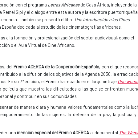
aboración con el programa
Letras Africanas
de Casa África, incluyendo la
 Remei Sipi y el diálogo entre esta autora y la escritora puertorriqueña
tenencia. También se presentó el libro
Una Introducción a los Cines
 España dedicada al estudio de las cinematografías africanas.
as a la formación y profesionalización del sector audiovisual, como el
ón o el Aula Virtual de Cine Africano.
ás, del
Premio ACERCA de la Cooperación Española
, con el que recono
ntribuido a la difusión de los objetivos de la Agenda 2030, la erradicaci
os. En su 7.ª edición, el Premio ha recaído en el largometraje
One woma
a película que muestra las dificultades a las que se enfrentan much
rsonal y contribuir en sus comunidades.
resentar de manera clara y humana valores fundamentales como la luc
 empoderamiento de las mujeres, la defensa de la paz, la justicia y 
ceder una
mención especial del Premio ACERCA
al documental
The Wom