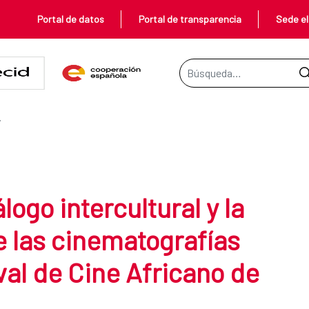
Portal de datos
Portal de transparencia
Sede el
Barra de búsqueda
ltural y la profesionalización de 
L DE CINE AFRICANO DE TARIFA
logo intercultural y la
e las cinematografías
val de Cine Africano de