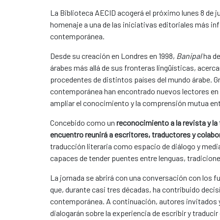
La Biblioteca AECID acogerá el próximo lunes 8 de j
homenaje a una de las iniciativas editoriales más infl
contemporánea.
Desde su creación en Londres en 1998,
Banipal
ha de
árabes más allá de sus fronteras lingüísticas, acerc
procedentes de distintos países del mundo árabe. Gra
contemporánea han encontrado nuevos lectores en i
ampliar el conocimiento y la comprensión mutua ent
Concebido como un
reconocimiento a la revista y l
encuentro reunirá a escritores, traductores y colab
traducción literaria como espacio de diálogo y media
capaces de tender puentes entre lenguas, tradicion
La jornada se abrirá con una conversación con los fu
que, durante casi tres décadas, ha contribuido decisi
contemporánea. A continuación, autores invitados y 
dialogarán sobre la experiencia de escribir y traduci