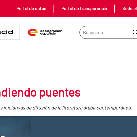
Portal de datos
Portal de transparencia
Sede el
Barra de búsqueda
ntes
endiendo puentes
s iniciativas de difusión de la literatura árabe contemporánea.