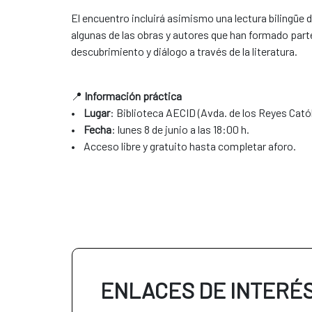
El encuentro incluirá asimismo una lectura bilingüe d
algunas de las obras y autores que han formado parte
descubrimiento y diálogo a través de la literatura.
📍
Información práctica
•
Lugar
: Biblioteca AECID (Avda. de los Reyes Catól
•
Fecha
: lunes 8 de junio a las 18:00 h.
• Acceso libre y gratuito hasta completar aforo.
ENLACES DE INTERÉ