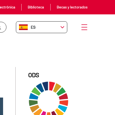
ectrónica
Biblioteca
Becas y lectorados
ES-ES
Abrir menú
ODS