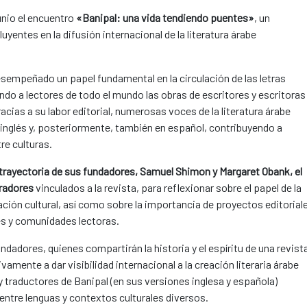
unio el encuentro
«Banipal: una vida tendiendo puentes»
, un
uyentes en la difusión internacional de la literatura árabe
sempeñado un papel fundamental en la circulación de las letras
ando a lectores de todo el mundo las obras de escritores y escritoras
cias a su labor editorial, numerosas voces de la literatura árabe
nglés y, posteriormente, también en español, contribuyendo a
re culturas.
a trayectoria de sus fundadores, Samuel Shimon y Margaret Obank, el
oradores
vinculados a la revista, para reflexionar sobre el papel de la
ción cultural, así como sobre la importancia de proyectos editorial
es y comunidades lectoras.
ndadores, quienes compartirán la historia y el espíritu de una revist
vamente a dar visibilidad internacional a la creación literaria árabe
traductores de Banipal (en sus versiones inglesa y española)
r entre lenguas y contextos culturales diversos.