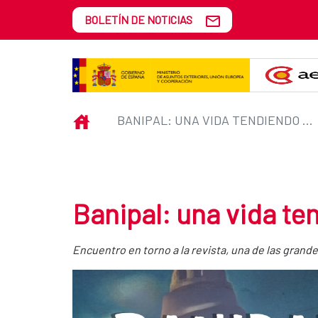
Saltar al contenido principal
BOLETÍN DE NOTICIAS
Banipal: una vida tendiendo pue
INICIO
BANIPAL: UNA VIDA TENDIENDO PUENTES
Banipal: una vida t
Encuentro en torno a la revista, una de las grande