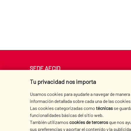
SEDE AECID
Av. Reyes Católicos 4 - 28040 Madrid
Tu privacidad nos importa
Tel. +34 900 20 30 54​​​​​​​
centro.informacion@aecid.es
Usamos cookies para ayudarle a navegar de manera ef
información detallada sobre cada una de las cookies 
Las cookies categorizadas como
técnicas
se guard
funcionalidades básicas del sitio web.
También utilizamos
cookies de terceros
que nos ayu
sus preferencias y aportar el contenido y la publici