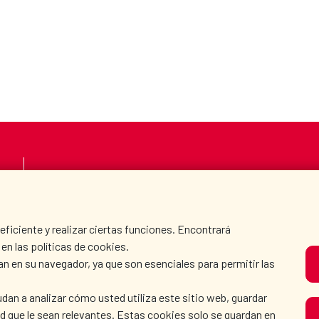
LA AECID
DÓNDE COOPERAMO
SALA DE PRENSA
CULTURA Y CIENCIA
iciente y realizar ciertas funciones. Encontrará
en las políticas de cookies.
an en su navegador, ya que son esenciales para permitir las
N
dan a analizar cómo usted utiliza este sitio web, guardar
dad que le sean relevantes. Estas cookies solo se guardan en