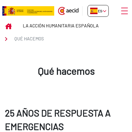
Saltar al contenido principal
Abrir
ES-ES
Qué hacemos
INICIO
LA ACCIÓN HUMANITARIA ESPAÑOLA
QUÉ HACEMOS
Qué hacemos
25 AÑOS DE RESPUESTA A
EMERGENCIAS