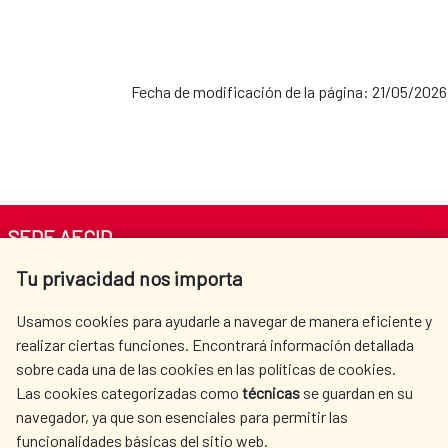
Fecha de modificación de la página: 21/05/2026
SEDE AECID
Tu privacidad nos importa
Av. Reyes Católicos 4 - 28040 Madrid
Tel. +34 900 20 30 54​​​​​​​
Usamos cookies para ayudarle a navegar de manera eficiente y
centro.informacion@aecid.es
realizar ciertas funciones. Encontrará información detallada
sobre cada una de las cookies en las políticas de cookies.
Las cookies categorizadas como
técnicas
se guardan en su
LA AECID
DÓNDE COOPERAMOS
navegador, ya que son esenciales para permitir las
ACCIÓN HUMANITARIA
SALA DE PRENSA
funcionalidades básicas del sitio web.