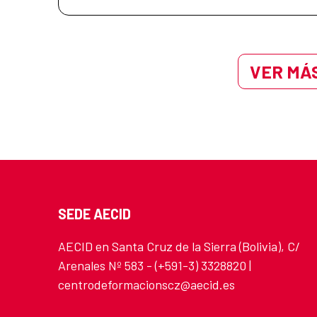
VER MÁS
SEDE AECID
AECID en Santa Cruz de la Sierra (Bolivia), C/
Arenales Nº 583 - (+591-3) 3328820 |
centrodeformacionscz@aecid.es