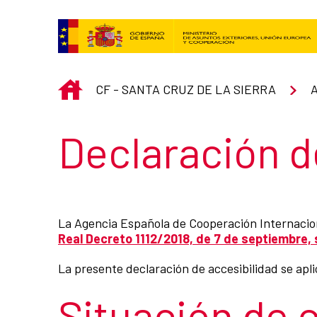
Saltar al contenido principal
INICIO
CF - SANTA CRUZ DE LA SIERRA
Título de la s
Declaración d
La Agencia Española de Cooperación Internacion
Real Decreto 1112/2018, de 7 de septiembre, s
La presente declaración de accesibilidad se apli
Situación de 