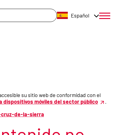
úsqueda
Español
menú móvil a
ccesible su sitio web de conformidad con el
a dispositivos móviles del sector público
.
cruz-de-la-sierra
ontenido no