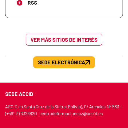
RSS
VER MÁS SITIOS DE INTERÉS
SEDE ELECTRÓNICA
SEDE AECID
AECID en Santa Cruz de la Sierra (Bolivia), C/ Arenales Nº 583 -
(+591-3) 3328820 | centrodeformacionscz@aecid.es