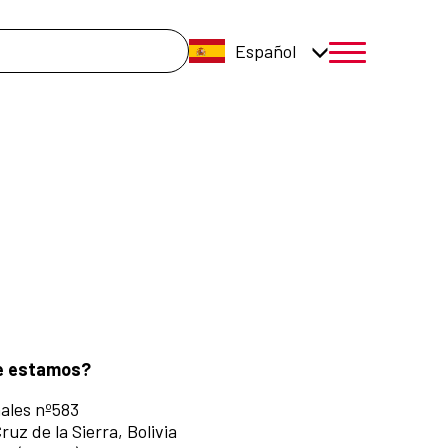
úsqueda
Español
menú móvil a
e estamos?
ales nº583
ruz de la Sierra, Bolivia