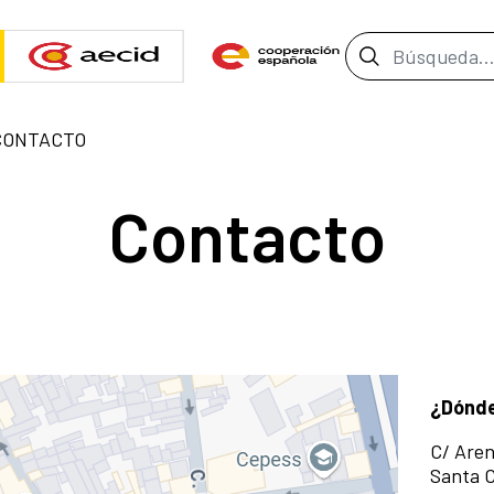
Barra de b
CONTACTO
Contacto
¿Dónd
C/ Aren
Santa C