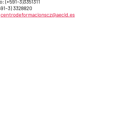
o: (+591-3)3351311
591-3) 3328820
:
centrodeformacionscz@aecid.es