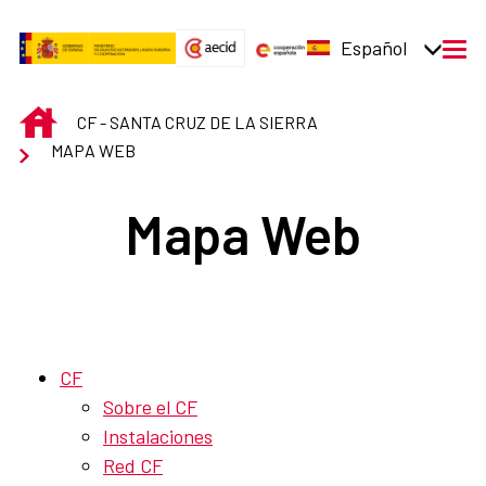
Saltar al contenido principal
Español
men
INICIO
CF - SANTA CRUZ DE LA SIERRA
MAPA WEB
Mapa Web
CF
Sobre el CF
Instalaciones
Red CF