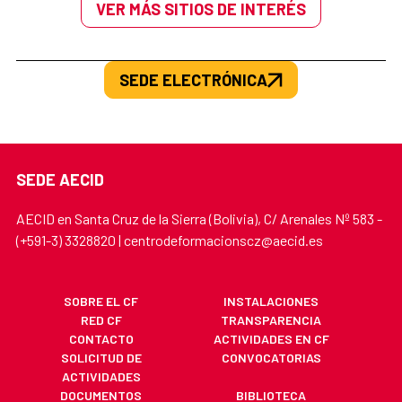
VER MÁS SITIOS DE INTERÉS
SEDE ELECTRÓNICA
SEDE AECID
AECID en Santa Cruz de la Sierra (Bolivia), C/ Arenales Nº 583 -
(+591-3) 3328820 | centrodeformacionscz@aecid.es
SOBRE EL CF
INSTALACIONES
RED CF
TRANSPARENCIA
CONTACTO
ACTIVIDADES EN CF
SOLICITUD DE
CONVOCATORIAS
ACTIVIDADES
DOCUMENTOS
BIBLIOTECA