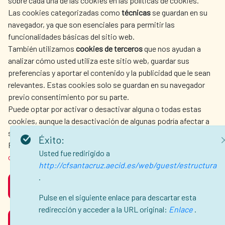
sobre cada una de las cookies en las políticas de cookies.
Las cookies categorizadas como
técnicas
se guardan en su
LA AECID
DÓNDE COOPERAMOS
navegador, ya que son esenciales para permitir las
ACCIÓN HUMANITARIA
SALA DE PRENSA
funcionalidades básicas del sitio web.
CULTURA Y CIENCIA
BIBLIOTECA
También utilizamos
cookies de terceros
que nos ayudan a
analizar cómo usted utiliza este sitio web, guardar sus
preferencias y aportar el contenido y la publicidad que le sean
relevantes. Estas cookies solo se guardan en su navegador
previo consentimiento por su parte.
Puede optar por activar o desactivar alguna o todas estas
NUESTRAS REDES SOCIALES
cookies, aunque la desactivación de algunas podría afectar a
su experiencia de navegación.
Éxito:
Para obtener más información, consulte nuestra
política de
Usted fue redirigido a
cookies
.
http://cfsantacruz.aecid.es/web/guest/estructura
.
ACEPTAR
AVISO LEGAL
PROTECCIÓN DE DATOS
Pulse en el siguiente enlace para descartar esta
POLÍTICA DE COOKIES
GUÍA DE NAVEGACIÓN
redirección y acceder a la URL original:
Enlace
.
RECHAZAR
ACCESIBILIDAD
MAPA WEB