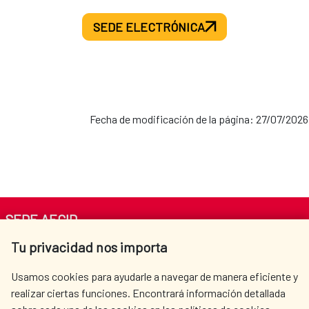
SEDE ELECTRÓNICA
Fecha de modificación de la página: 27/07/2026
SEDE AECID
Tu privacidad nos importa
Av. Reyes Católicos 4 - 28040 Madrid
Tel. +34 900 20 30 54​​​​​​​
Usamos cookies para ayudarle a navegar de manera eficiente y
centro.informacion@aecid.es
realizar ciertas funciones. Encontrará información detallada