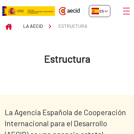
Saltar al contenido principal
Abrir
ES-ES
Estructura
INICIO
LA AECID
ESTRUCTURA
Estructura
La Agencia Española de Cooperación 
Internacional para el Desarrollo 